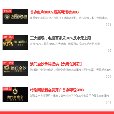
微波陶瓷介电参数测试系统