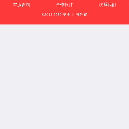
产品描述
应用领域
iEDX-150MT电镀膜厚仪应用于金属电镀镀层分析领域，五金电镀
技术指标
多镀层分析，1～5层；
测试精度：0.001 μm；
元素分析范围从铝(Al)到铀(U)；